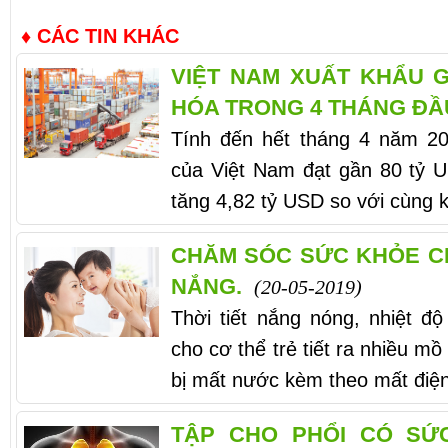
♦ CÁC TIN KHÁC
VIỆT NAM XUẤT KHẨU 
HÓA TRONG 4 THÁNG ĐẦ
Tính đến hết tháng 4 năm 201
của Việt Nam đạt gần 80 tỷ
tăng 4,82 tỷ USD so với cùng 
CHĂM SÓC SỨC KHỎE C
NẮNG.
(20-05-2019)
Thời tiết nắng nóng, nhiệt đ
cho cơ thể trẻ tiết ra nhiều mồ 
bị mất nước kèm theo mất điện 
TẬP CHO PHỔI CÓ SỨ