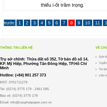
thiếu i-ốt trầm trọng.
trước
1
2
3
4
5
6
7
8
9
10
11
THÔNG TIN LIÊN HỆ
VỀ CH
Giới t
Trụ sở chính:
Thửa đất số 352, Tờ bản đồ số 14,
Tuyển
KP. Mỹ Hiệp, Phường Tân Đông Hiệp, TP.Hồ Chí
Minh
Tin tứ
Hotline: (+84) 901 257 373
Liên 
MST: 3701711279
Tel: (0274) 3775 179 - 2461 585
Bảo vệ: (0274) 3775 178
Email: info@caophatpaper.com.vn