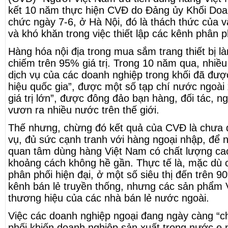
kết 10 năm thực hiện CVĐ do Đảng ủy Khối Doa
chức ngày 7-6, ở Hà Nội, đó là thách thức của v
và khó khăn trong việc thiết lập các kênh phân p
Hàng hóa nội địa trong mua sắm trang thiết bị 
chiếm trên 95% giá trị. Trong 10 năm qua, nhiề
dịch vụ của các doanh nghiệp trong khối đã đư
hiệu quốc gia”, được một số tạp chí nước ngoà
giá trị lớn”, được đông đảo bạn hàng, đối tác, n
vươn ra nhiều nước trên thế giới.
Thế nhưng, chừng đó kết quả của CVĐ là chưa 
vụ, đủ sức cạnh tranh với hàng ngoại nhập, để n
quan tâm dùng hàng Việt Nam có chất lượng cao
khoảng cách không hề gần. Thực tế là, mặc dù 
phân phối hiện đại, ở một số siêu thị đến trên 
kênh bán lẻ truyền thống, nhưng các sản phẩm V
thương hiệu của các nhà bán lẻ nước ngoài.
Việc các doanh nghiệp ngoại đang ngày càng “c
phối khiến doanh nghiệp sản xuất trong nước e ng