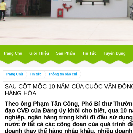
Trang Chủ
Giới Thiệu
Sản Phẩm
Tin Tức
Tuyển Dụng
Trang Chủ
Tin tức
Thông tin báo chí
SAU CỘT MỐC 10 NĂM CỦA CUỘC VÂN ĐỘNG
HÀNG HÓA
Theo ông Phạm Tấn Công, Phó Bí thư Thường
đạo CVĐ của Đảng ủy khối cho biết, qua 10 
nghiệp, ngân hàng trong khối đi đầu sử dụng
nước ở tất cả các công đoạn của quá trình đầ
doanh thay thế hàng nhập khẩu, nhiều doanh