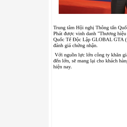
Trung tâm Hội nghị Thông tấn Quố
Phát được vinh danh "Thương hiệu
Quốc Tế Độc Lập GLOBAL GTA (Ge
đánh giá chứng nhận.
công ty khăn giấ
Với nguồn lực lớn công ty khăn giấ
đến lớn, sẽ mang lại cho khách hàng
hiện nay.
công ty khăn giấy
công ty khăn giấy
công ty khăn giấy
công
ty khăn giấy
Công Ty Sản Xuất Khăn Giấy Ca
công ty khăn giấy
công ty khăn giấy
Công Ty Sản Xuất Khăn Giấy