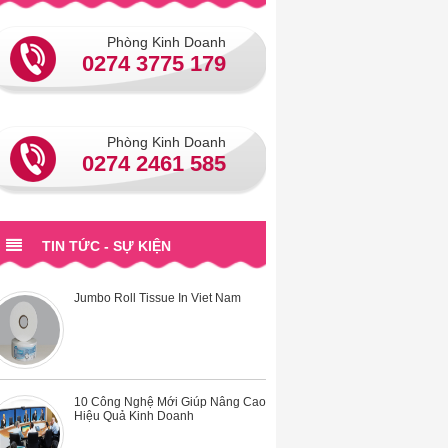
Công Ty Sản Xuất Giấy Vệ Sinh
Cuộn Lớn
Phòng Kinh Doanh
0274 3775 179
Khăn Giấy Lau Tay
Phòng Kinh Doanh
0274 2461 585
Jumbo Roll Tissue In Viet Nam
TIN TỨC - SỰ KIỆN
10 Công Nghệ Mới Giúp Nâng Cao
Hiệu Quả Kinh Doanh
Công Ty TNHH Giấy Cao Phát -
Thương Hiệu Hàng Đầu-TOP