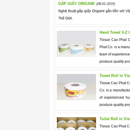
GẤP GIẤY ORIGAMI
(08-01-2019)
Nghệ thuật gấp giấy Origami gắn liền với V
Thế Giới.
Hand Towel V-Z 
Tissue Cao Phat C
Phat Co. is a manuf
team of experienc
produce quality pro
Towel Roll In Vi
Tissue Cao Phat Co
Co. is a manufactur
of experienced h
produce quality pro
Toilet Roll in Vi
Tissue Cao Phat Co