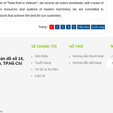
er of "Toilet Roll in Vietnam", we receive all orders worldwide, with a team of
n resources and systems of modern machinery, we are committed to
ducts that achieve the best for our customers.
Trang
:
1
2
3
4
5
Tiếp theo
Cuối cùng
N
VỀ CHÚNG TÔI
HỖ TRỢ
Giới thiệu
Hướng dẫn thanh toán
V
bản đồ số 14,
Tuyển dụng
Hướng dẫn đặt hàng
, TP.Hồ Chí
Tin tức & Sự kiện
Liên hệ
.vn