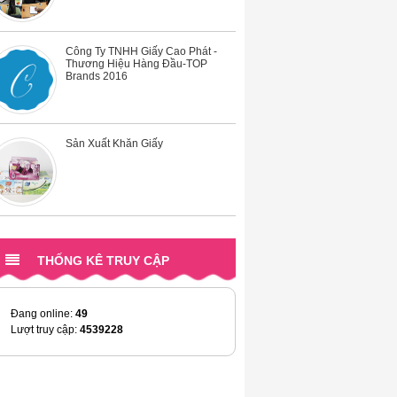
Brands 2016
Sản Xuất Khăn Giấy
Công Ty Khăn Giấy
Sản Xuất Giấy Vệ Sinh
THỐNG KÊ TRUY CẬP
Đang online:
49
Lượt truy cập:
4539228
Toilet Tissue In Vietnam