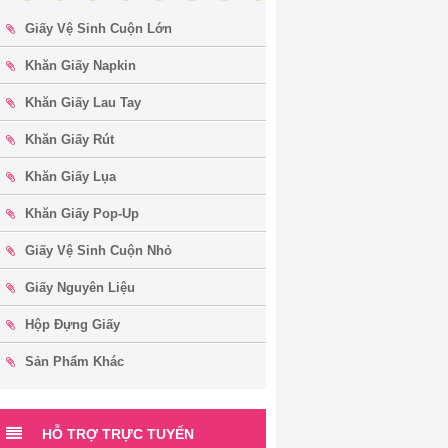
Giấy Vệ Sinh Cuộn Lớn
Khăn Giấy Napkin
Khăn Giấy Lau Tay
Khăn Giấy Rút
Toilet Tissue In Vietnam
Khăn Giấy Lụa
Khăn Giấy Pop-Up
Lịch Nghỉ Tết Xuân Nhâm Dần -
Giấy Vệ Sinh Cuộn Nhỏ
2022
Giấy Nguyên Liệu
Hộp Đựng Giấy
Thư Chúc Tết Xuân Nhâm Dần
Sản Phẩm Khác
2022
HỖ TRỢ TRỰC TUYẾN