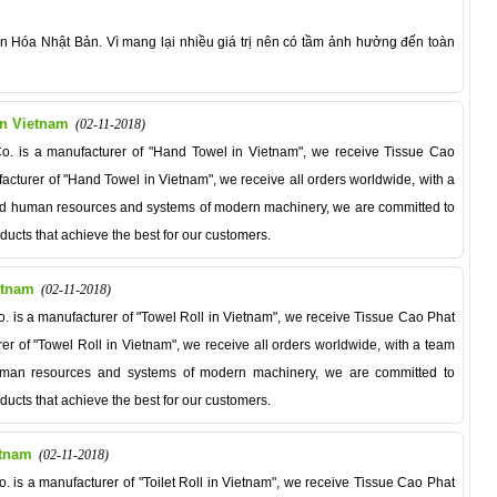
ăn Hóa Nhật Bản. Vì mang lại nhiều giá trị nên có tầm ảnh hưởng đến toàn
In Vietnam
(02-11-2018)
o. is a manufacturer of "Hand Towel in Vietnam", we receive Tissue Cao
acturer of "Hand Towel in Vietnam", we receive all orders worldwide, with a
ed human resources and systems of modern machinery, we are committed to
ducts that achieve the best for our customers.
etnam
(02-11-2018)
. is a manufacturer of "Towel Roll in Vietnam", we receive Tissue Cao Phat
er of "Towel Roll in Vietnam", we receive all orders worldwide, with a team
uman resources and systems of modern machinery, we are committed to
ducts that achieve the best for our customers.
etnam
(02-11-2018)
. is a manufacturer of "Toilet Roll in Vietnam", we receive Tissue Cao Phat