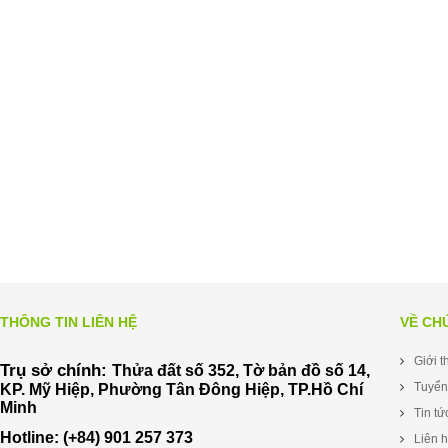
THÔNG TIN LIÊN HỆ
VỀ CH
Giới t
Trụ sở chính:
Thửa đất số 352, Tờ bản đồ số 14,
Tuyển
KP. Mỹ Hiệp, Phường Tân Đông Hiệp, TP.Hồ Chí
Minh
Tin tứ
Hotline: (+84) 901 257 373
Liên 