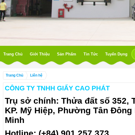
Trang Chủ
Giới Thiệu
Sản Phẩm
Tin Tức
Tuyển Dụng
Trang Chủ
Liên hệ
CÔNG TY TNHH GIẤY CAO PHÁT
Trụ sở chính:
Thửa đất số 352, 
KP. Mỹ Hiệp, Phường Tân Đông 
Minh
Hotline: (+84) 901 257 373