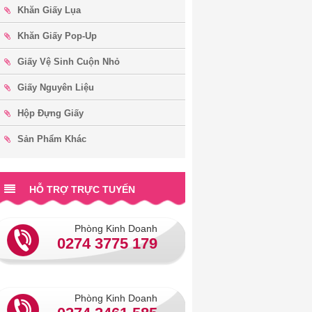
Khăn Giấy Lụa
Khăn Giấy Pop-Up
Giấy Vệ Sinh Cuộn Nhỏ
Toilet Tissue In Vietnam
Giấy Nguyên Liệu
Hộp Đựng Giấy
Sản Phẩm Khác
Lịch Nghỉ Tết Xuân Nhâm Dần -
2022
HỖ TRỢ TRỰC TUYẾN
Thư Chúc Tết Xuân Nhâm Dần
Phòng Kinh Doanh
2022
0274 3775 179
Công Ty Sản Xuất Giấy Vệ Sinh
Phòng Kinh Doanh
Cuộn Lớn