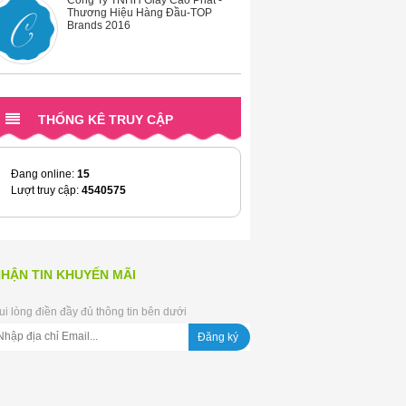
Sản Xuất Khăn Giấy
THỐNG KÊ TRUY CẬP
Công Ty Khăn Giấy
Đang online:
15
Lượt truy cập:
4540575
Sản Xuất Giấy Vệ Sinh
HẬN TIN KHUYẾN MÃI
ui lòng điền đầy đủ thông tin bên dưới
Toilet Tissue In Vietnam