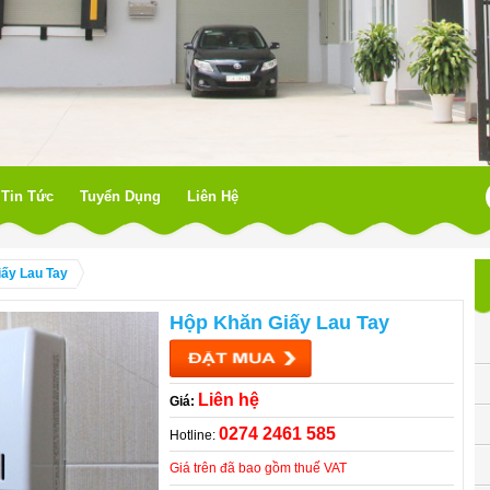
Tin Tức
Tuyển Dụng
Liên Hệ
ấy Lau Tay
Hộp Khăn Giấy Lau Tay
Liên hệ
Giá:
0274 2461 585
Hotline:
Giá trên đã bao gồm thuế VAT