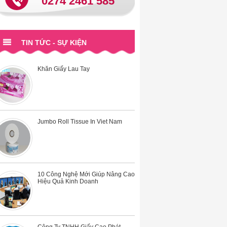
0274 2461 585
Khăn Giấy Lau Tay
TIN TỨC - SỰ KIỆN
Jumbo Roll Tissue In Viet Nam
10 Công Nghệ Mới Giúp Nâng Cao
Hiệu Quả Kinh Doanh
Công Ty TNHH Giấy Cao Phát -
Thương Hiệu Hàng Đầu-TOP
Brands 2016